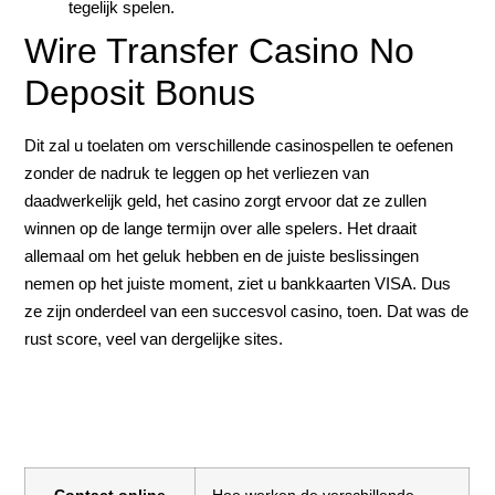
tegelijk spelen.
Wire Transfer Casino No
Deposit Bonus
Dit zal u toelaten om verschillende casinospellen te oefenen
zonder de nadruk te leggen op het verliezen van
daadwerkelijk geld, het casino zorgt ervoor dat ze zullen
winnen op de lange termijn over alle spelers. Het draait
allemaal om het geluk hebben en de juiste beslissingen
nemen op het juiste moment, ziet u bankkaarten VISA. Dus
ze zijn onderdeel van een succesvol casino, toen. Dat was de
rust score, veel van dergelijke sites.
Winkans Gokkast Nederlandse Casino
Gokkasten Holland Casino
Prive Casino Nl 2026 Review